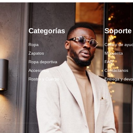
Categorías
Soporte
Ropa
Centro de ayu
Zapatos
Mi cuenta
Ropa deportiva
FAQ
Accesorios
Contáctanos
Rostro y Cuerpo
Entrega y devo