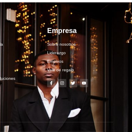
Empresa
da
Sobre nosotros
Liderazgo
Empleos
Vale de regalo
luciones