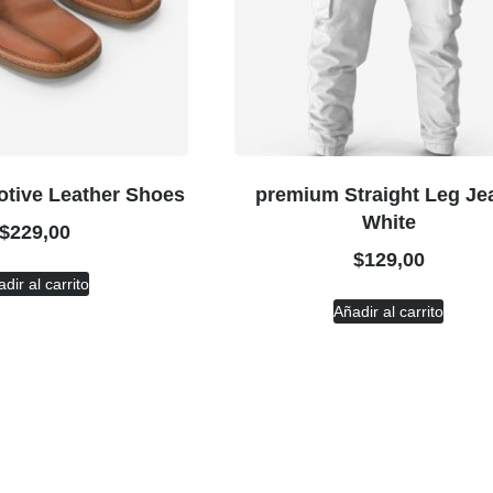
otive Leather Shoes
premium Straight Leg Je
White
$
229,00
$
129,00
dir al carrito
Añadir al carrito