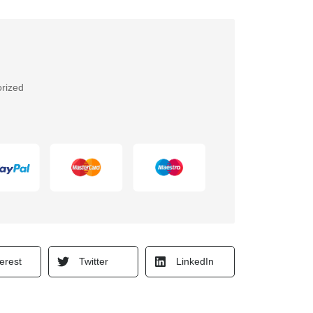
rized
erest
Twitter
LinkedIn