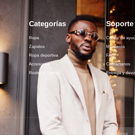
Categorías
Soporte
Ropa
Centro de ayu
Zapatos
Mi cuenta
Ropa deportiva
FAQ
Accesorios
Contáctanos
Rostro y Cuerpo
Entrega y devo