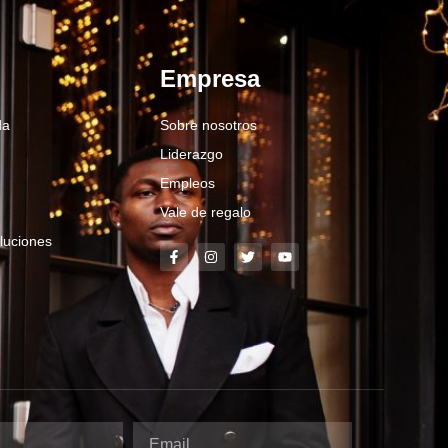
Empresa
da
Sobre nosotros
Liderazgo
Empleos
Vale de regalo
luciones