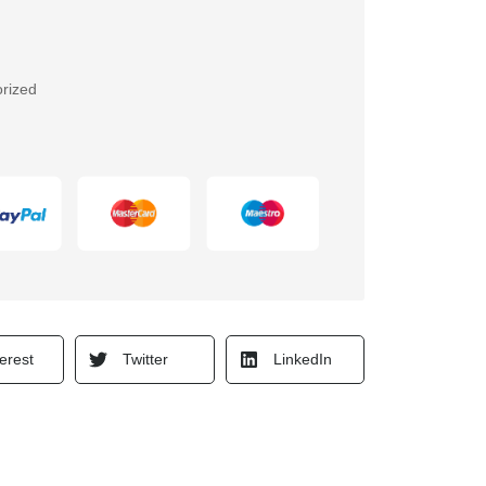
rized
erest
Twitter
LinkedIn