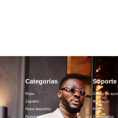
Categorías
Soporte
Ropa
Centro de ayu
Zapatos
Mi cuenta
Ropa deportiva
FAQ
Accesorios
Contáctanos