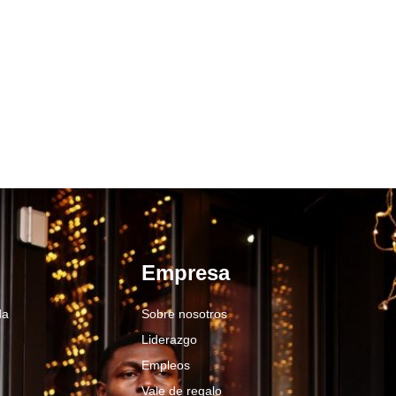
Empresa
da
Sobre nosotros
Liderazgo
Empleos
Vale de regalo